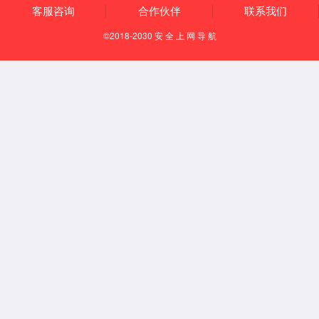
首页
证监会发布《12386 服务平台投诉指南》
发布时间：
2026-05-21
12386 服务平台（以下简称“平台”）是中国证监会设立
的投资者服务公益平台，提供投资者诉求的接收和分转服务，依
据投资者选择的诉求类别进行处理。
如您的诉求属于投诉事项范围，请按照本指南提出您的
诉求。
一、明确诉求类型
根据《中国证监会关于 12386 服务平台优化运行有关事
项的公告》（证监会公告〔2022〕45 号），您在买卖证券、基
金、期货产品或接受相关服务时，和证券基金期货经营机