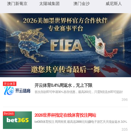
中文
English
网站首页
关于我们
关于我们
企业简介
发展历程
资质荣誉
产业布局
新闻中心