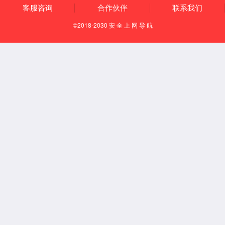
股票简称米兰(Milan)体育，股票代码：600810
米兰(Milan)体育横跨化工、化纤，构建尼龙产业格局
产业结构上横跨化工、化纤两大行业，形成了以尼龙66盐和尼龙
66盐中间产品、工程塑料、工业丝（帘子布）、BCF地毯丝、安
全气囊丝等主导产品为支柱、以原辅材料及相关产品为依托的新
产业格局。